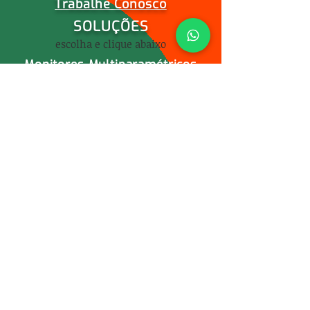
Trabalhe Conosco
SOLUÇÕES
escolha e clique abaixo
Monitores Multiparamétricos
Camas e Poltronas
Equipamentos Diversos