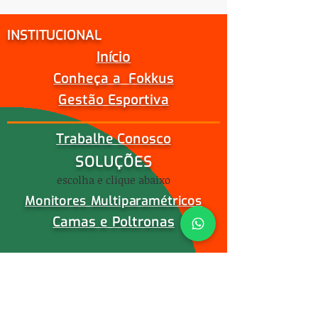
INSTITUCIONAL
Início
Conheça a Fokkus
Gestão Esportiva
Trabalhe Conosco
SOLUÇÕES
escolha e clique abaixo
Monitores Multiparamétricos
Camas e Poltronas